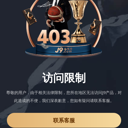
访问限制
尊敬的用户，由于相关法律限制，您所在地区无法访问J9产品，对
此造成的不便，我们深表歉意，您如有疑问请联系客服。
联系客服