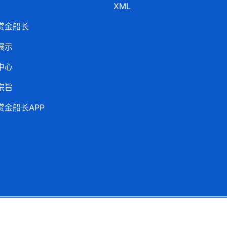
XML
赏金船长
展示
中心
宗旨
赏金船长APP
Copyright ©
赏金船长网址
.