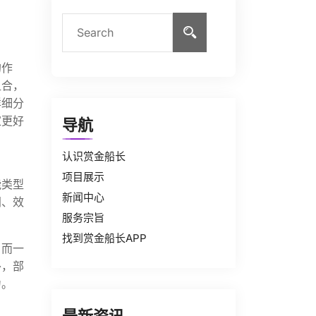
的作
组合，
详细分
家更好
导航
认识赏金船长
项目展示
能类型
新闻中心
间、效
服务宗旨
找到赏金船长APP
，而一
外，部
力。