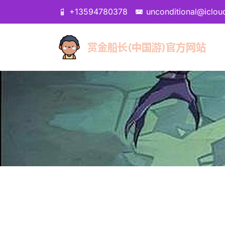
+13594780378
unconditional@iclo