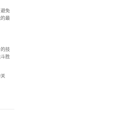
，避免
能的最
身的技
战斗胜
的关