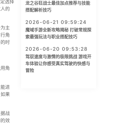
决定选择
龙之谷狂战士最佳加点推荐与技能
敌人的
搭配解析技巧
2026-06-21 09:59:24
分为主
魔域手游全新攻略揭秘 打破常规探
进行角
索最强玩法与职业搭配技巧
要的时
2026-06-20 09:53:28
驾驭速度与激情的极限挑战 游戏开
车体验让你感受真实驾驶的快感与
运用角
冒险
技能进
；如果
根据战
到的效