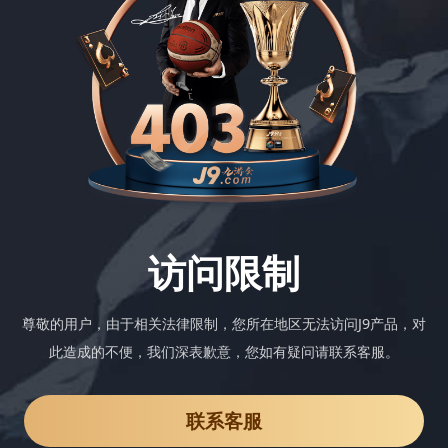
访问限制
尊敬的用户，由于相关法律限制，您所在地区无法访问J9产品，对
此造成的不便，我们深表歉意，您如有疑问请联系客服。
联系客服