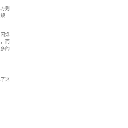
地方则
然规
中闪烁
关，而
更多的
成了这