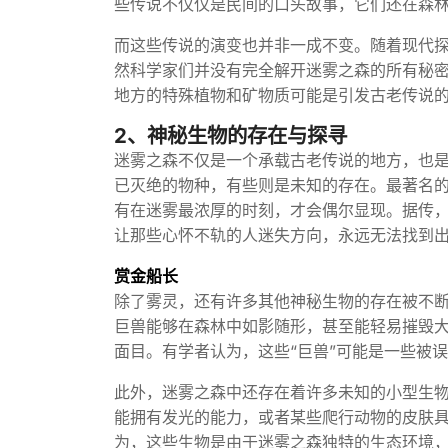
些传说不仅仅是民间的口头故事，它们还在森
而这些传说的演变也并非一成不变。随着现代
然科学家们并没有完全解开迷雾之森的所有秘
地方的特殊植物和矿物质可能是引发古老传说
2、神秘生物的存在与探寻
迷雾之森不仅是一个承载古老传说的地方，也
已灭绝的物种，有些则是未知的存在。最著名的
有在迷雾最浓厚的时刻，才会偶尔显现。据传
让那些心怀不轨的人迷失方向，永远无法找到
赏金船长
除了雾灵，还有许多其他神秘生物的存在被不断
巨兽能够在森林中如影随形，甚至能轻易摧毁
面目。有学者认为，这些“巨兽”可能是一些被
此外，迷雾之森中还存在着许多未知的小型生
能拥有发光的能力，或者某些爬行动物的皮肤
为，这些生物是由于迷雾之森独特的生态环境