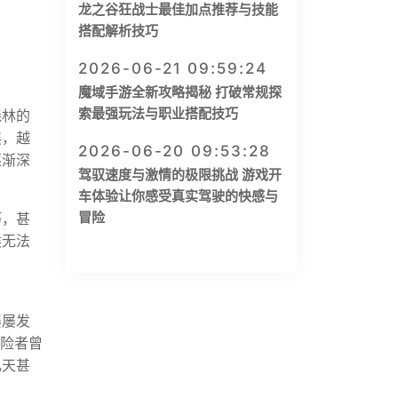
龙之谷狂战士最佳加点推荐与技能
搭配解析技巧
2026-06-21 09:59:24
魔域手游全新攻略揭秘 打破常规探
索最强玩法与职业搭配技巧
森林的
展，越
2026-06-20 09:53:28
逐渐深
驾驭速度与激情的极限挑战 游戏开
车体验让你感受真实驾驶的快感与
冒险
朽，甚
类无法
。
屡屡发
探险者曾
几天甚