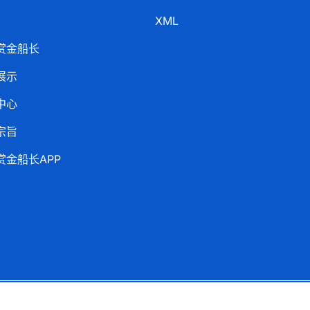
XML
赏金船长
展示
中心
宗旨
赏金船长APP