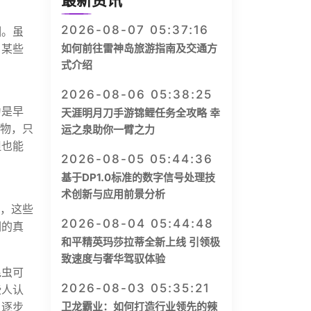
最新资讯
2026-08-07 05:37:16
相。虽
，某些
如何前往雷神岛旅游指南及交通方
式介绍
。
2026-08-06 05:38:25
为是早
天涯明月刀手游锦鲤任务全攻略 幸
生物，只
运之泉助你一臂之力
但也能
2026-08-05 05:44:36
基于DP1.0标准的数字信号处理技
术创新与应用前景分析
说，这些
2026-08-04 05:44:48
们的真
和平精英玛莎拉蒂全新上线 引领极
致速度与奢华驾驭体验
昆虫可
2026-08-03 05:35:21
些人认
，逐步
卫龙霸业：如何打造行业领先的辣