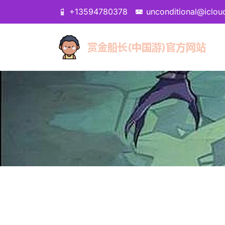
+13594780378
unconditional@iclo