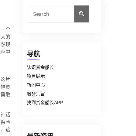
是一个
宏大的
自然现
森林中
导航
认识赏金船长
项目展示
于这片
新闻中心
是神灵
服务宗旨
着勇敢
找到赏金船长APP
与神话
着探险
明。这