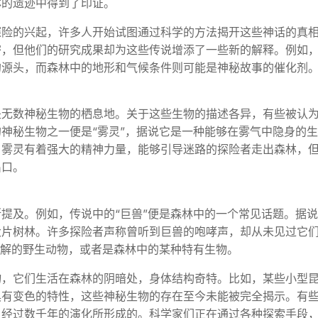
林的遗迹中得到了印证。
探险的兴起，许多人开始试图通过科学的方法揭开这些神话的真
密，但他们的研究成果却为这些传说增添了一些新的解释。例如
的源头，而森林中的地形和气候条件则可能是神秘故事的催化剂
是无数神秘生物的栖息地。关于这些生物的描述各异，有些被认
神秘生物之一便是“雾灵”，据说它是一种能够在雾气中隐身的
，雾灵有着强大的精神力量，能够引导迷路的探险者走出森林，
出口。
提及。例如，传说中的“巨兽”便是森林中的一个常见话题。据
大片树林。许多探险者声称曾听到巨兽的咆哮声，却从未见过它
误解的野生动物，或者是森林中的某种特有生物。
物，它们生活在森林的阴暗处，身体结构奇特。比如，某些小型
具有变色的特性，这些神秘生物的存在至今未能被完全揭示。有
，经过数千年的演化所形成的。科学家们正在通过各种探索手段